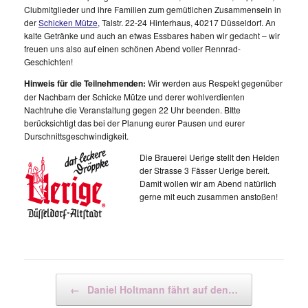
Clubmitglieder und ihre Familien zum gemütlichen Zusammensein in
der
Schicken Mütze
, Talstr. 22-24 Hinterhaus, 40217 Düsseldorf. An
kalte Getränke und auch an etwas Essbares haben wir gedacht – wir
freuen uns also auf einen schönen Abend voller Rennrad-
Geschichten!
Hinweis für die Teilnehmenden:
Wir werden aus Respekt gegenüber
der Nachbarn der Schicke Mütze und derer wohlverdienten
Nachtruhe die Veranstaltung gegen 22 Uhr beenden. BItte
berücksichtigt das bei der Planung eurer Pausen und eurer
Durschnittsgeschwindigkeit.
Die Brauerei Uerige stellt den Helden
der Strasse 3 Fässer Uerige bereit.
Damit wollen wir am Abend natürlich
gerne mit euch zusammen anstoßen!
Beitragsnavigation
←
Daniel Holtmann fährt auf den…