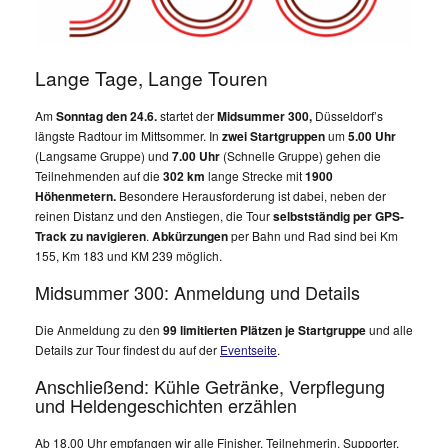
Lange Tage, Lange Touren
Am
Sonntag den 24.6.
startet der
Midsummer 300,
Düsseldorf’s
längste Radtour im Mittsommer. In
zwei Startgruppen
um
5.00 Uhr
(Langsame Gruppe) und
7.00 Uhr
(Schnelle Gruppe) gehen die
Teilnehmenden auf die
302 km
lange Strecke mit
1900
Höhenmetern.
Besondere Herausforderung ist dabei, neben der
reinen Distanz und den Anstiegen, die Tour
selbstständig per GPS-
Track zu navigieren
.
Abkürzungen
per Bahn und Rad sind bei Km
155, Km 183 und KM 239 möglich.
Midsummer 300: Anmeldung und Details
Die Anmeldung zu den
99 limitierten Plätzen je Startgruppe
und alle
Details zur Tour findest du auf der
Eventseite
.
Anschließend: Kühle Getränke, Verpflegung
und Heldengeschichten erzählen
Ab 18.00 Uhr empfangen wir alle Finisher, Teilnehmerin, Supporter,