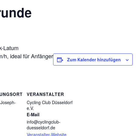
runde
k-Latum
h, ideal für Anfänger
Zum Kalender hinzufügen
TUNGSORT
VERANSTALTER
 Joseph-
Cycling Club Düsseldorf
e.V.
E-Mail
info@cyclingclub-
duesseldorf.de
Veranstalter-Website