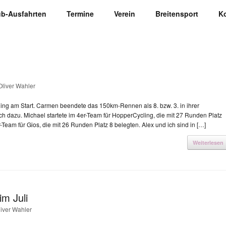
ub-Ausfahrten
Termine
Verein
Breitensport
K
Oliver Wahler
ng am Start. Carmen beendete das 150km-Rennen als 8. bzw. 3. in ihrer
h dazu. Michael startete im 4er-Team für HopperCycling, die mit 27 Runden Platz
er-Team für Gios, die mit 26 Runden Platz 8 belegten. Alex und ich sind in […]
Weiterlesen
im Juli
liver Wahler