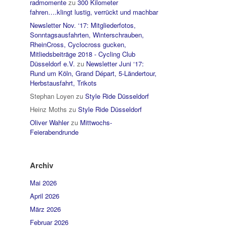
radmomente
zu
300 Kilometer
fahren….klingt lustig, verrückt und machbar
Newsletter Nov. ‘17: Mitgliederfotos,
Sonntagsausfahrten, Winterschrauben,
RheinCross, Cyclocross gucken,
Mitliedsbeiträge 2018 - Cycling Club
Düsseldorf e.V.
zu
Newsletter Juni ‘17:
Rund um Köln, Grand Départ, 5-Ländertour,
Herbstausfahrt, Trikots
Stephan Loyen
zu
Style Ride Düsseldorf
Heinz Moths
zu
Style Ride Düsseldorf
Oliver Wahler
zu
Mittwochs-
Feierabendrunde
Archiv
Mai 2026
April 2026
März 2026
Februar 2026