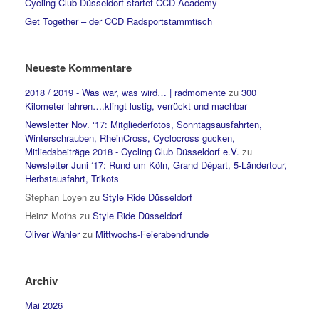
Cycling Club Düsseldorf startet CCD Academy
Get Together – der CCD Radsportstammtisch
Neueste Kommentare
2018 / 2019 - Was war, was wird… | radmomente
zu
300
Kilometer fahren….klingt lustig, verrückt und machbar
Newsletter Nov. ‘17: Mitgliederfotos, Sonntagsausfahrten,
Winterschrauben, RheinCross, Cyclocross gucken,
Mitliedsbeiträge 2018 - Cycling Club Düsseldorf e.V.
zu
Newsletter Juni ‘17: Rund um Köln, Grand Départ, 5-Ländertour,
Herbstausfahrt, Trikots
Stephan Loyen
zu
Style Ride Düsseldorf
Heinz Moths
zu
Style Ride Düsseldorf
Oliver Wahler
zu
Mittwochs-Feierabendrunde
Archiv
Mai 2026