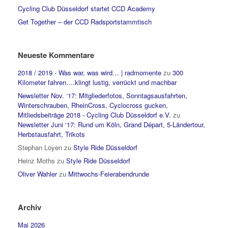
Cycling Club Düsseldorf startet CCD Academy
Get Together – der CCD Radsportstammtisch
Neueste Kommentare
2018 / 2019 - Was war, was wird… | radmomente
zu
300
Kilometer fahren….klingt lustig, verrückt und machbar
Newsletter Nov. ‘17: Mitgliederfotos, Sonntagsausfahrten,
Winterschrauben, RheinCross, Cyclocross gucken,
Mitliedsbeiträge 2018 - Cycling Club Düsseldorf e.V.
zu
Newsletter Juni ‘17: Rund um Köln, Grand Départ, 5-Ländertour,
Herbstausfahrt, Trikots
Stephan Loyen
zu
Style Ride Düsseldorf
Heinz Moths
zu
Style Ride Düsseldorf
Oliver Wahler
zu
Mittwochs-Feierabendrunde
Archiv
Mai 2026