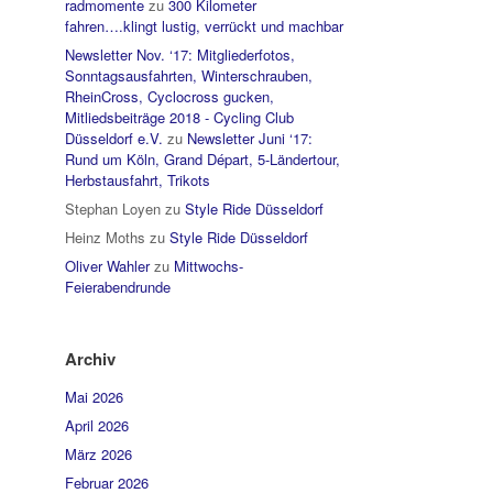
radmomente
zu
300 Kilometer
fahren….klingt lustig, verrückt und machbar
Newsletter Nov. ‘17: Mitgliederfotos,
Sonntagsausfahrten, Winterschrauben,
RheinCross, Cyclocross gucken,
Mitliedsbeiträge 2018 - Cycling Club
Düsseldorf e.V.
zu
Newsletter Juni ‘17:
Rund um Köln, Grand Départ, 5-Ländertour,
Herbstausfahrt, Trikots
Stephan Loyen
zu
Style Ride Düsseldorf
Heinz Moths
zu
Style Ride Düsseldorf
Oliver Wahler
zu
Mittwochs-
Feierabendrunde
Archiv
Mai 2026
April 2026
März 2026
Februar 2026