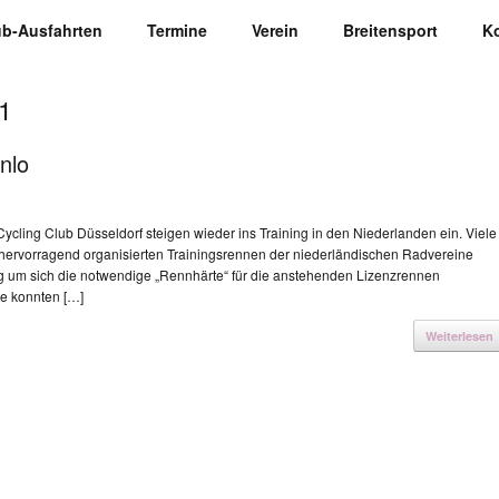
ub-Ausfahrten
Termine
Verein
Breitensport
K
1
nlo
ycling Club Düsseldorf steigen wieder ins Training in den Niederlanden ein. Viele
hervorragend organisierten Trainingsrennen der niederländischen Radvereine
um sich die notwendige „Rennhärte“ für die anstehenden Lizenzrennen
e konnten […]
Weiterlesen