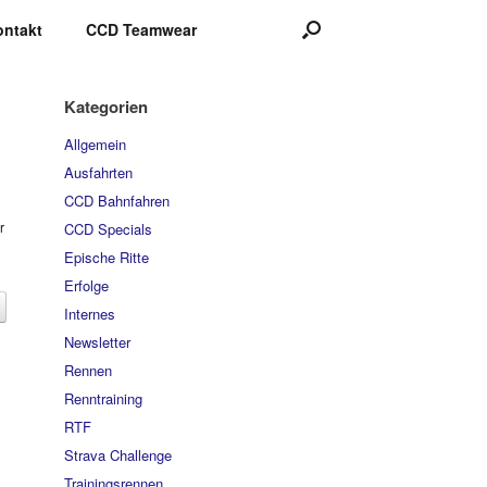
ontakt
CCD Teamwear
Kategorien
Allgemein
Ausfahrten
CCD Bahnfahren
r
CCD Specials
Epische Ritte
Erfolge
Internes
Newsletter
Rennen
Renntraining
RTF
Strava Challenge
Trainingsrennen