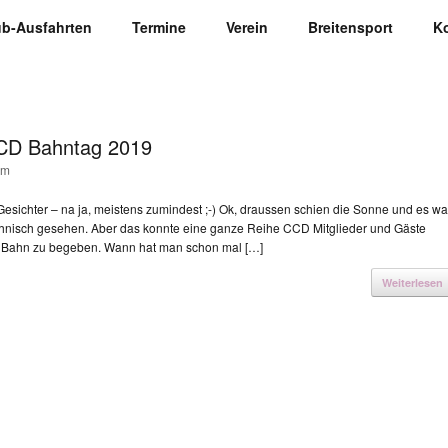
ub-Ausfahrten
Termine
Verein
Breitensport
K
 CCD Bahntag 2019
im
esichter – na ja, meistens zumindest ;-) Ok, draussen schien die Sonne und es wa
echnisch gesehen. Aber das konnte eine ganze Reihe CCD Mitglieder und Gäste
efe Bahn zu begeben. Wann hat man schon mal […]
Weiterlesen