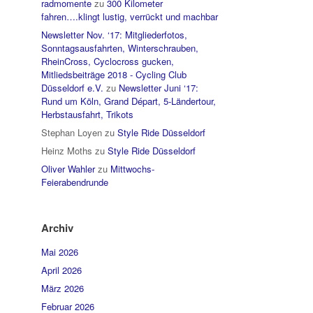
radmomente
zu
300 Kilometer
fahren….klingt lustig, verrückt und machbar
Newsletter Nov. ‘17: Mitgliederfotos,
Sonntagsausfahrten, Winterschrauben,
RheinCross, Cyclocross gucken,
Mitliedsbeiträge 2018 - Cycling Club
Düsseldorf e.V.
zu
Newsletter Juni ‘17:
Rund um Köln, Grand Départ, 5-Ländertour,
Herbstausfahrt, Trikots
Stephan Loyen
zu
Style Ride Düsseldorf
Heinz Moths
zu
Style Ride Düsseldorf
Oliver Wahler
zu
Mittwochs-
Feierabendrunde
Archiv
Mai 2026
April 2026
März 2026
Februar 2026