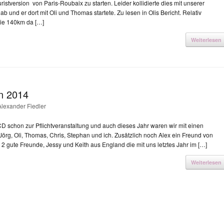
ristversion von Paris-Roubaix zu starten. Leider kollidierte dies mit unserer
 und er dort mit Oli und Thomas startete. Zu lesen in Olis Bericht. Relativ
 die 140km da […]
Weiterlesen
n 2014
Alexander Fiedler
 schon zur Pflichtveranstaltung und auch dieses Jahr waren wir mit einen
örg, Oli, Thomas, Chris, Stephan und ich. Zusätzlich noch Alex ein Freund von
 2 gute Freunde, Jessy und Keith aus England die mit uns letztes Jahr im […]
Weiterlesen