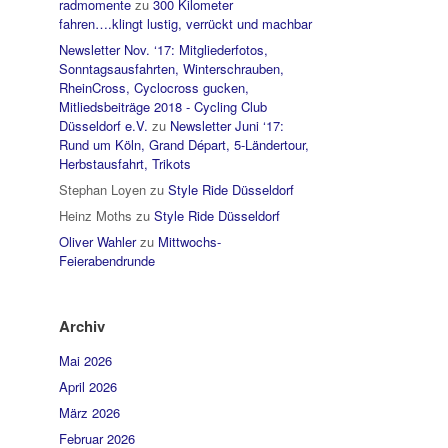
radmomente
zu
300 Kilometer
fahren….klingt lustig, verrückt und machbar
Newsletter Nov. ‘17: Mitgliederfotos,
Sonntagsausfahrten, Winterschrauben,
RheinCross, Cyclocross gucken,
Mitliedsbeiträge 2018 - Cycling Club
Düsseldorf e.V.
zu
Newsletter Juni ‘17:
Rund um Köln, Grand Départ, 5-Ländertour,
Herbstausfahrt, Trikots
Stephan Loyen
zu
Style Ride Düsseldorf
Heinz Moths
zu
Style Ride Düsseldorf
Oliver Wahler
zu
Mittwochs-
Feierabendrunde
Archiv
Mai 2026
April 2026
März 2026
Februar 2026