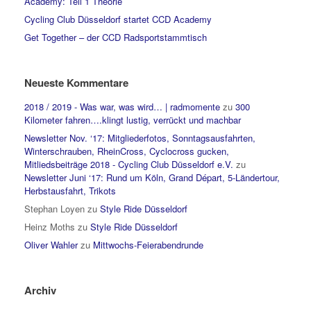
Academy: Teil 1 Theorie
Cycling Club Düsseldorf startet CCD Academy
Get Together – der CCD Radsportstammtisch
Neueste Kommentare
2018 / 2019 - Was war, was wird… | radmomente
zu
300
Kilometer fahren….klingt lustig, verrückt und machbar
Newsletter Nov. ‘17: Mitgliederfotos, Sonntagsausfahrten,
Winterschrauben, RheinCross, Cyclocross gucken,
Mitliedsbeiträge 2018 - Cycling Club Düsseldorf e.V.
zu
Newsletter Juni ‘17: Rund um Köln, Grand Départ, 5-Ländertour,
Herbstausfahrt, Trikots
Stephan Loyen
zu
Style Ride Düsseldorf
Heinz Moths
zu
Style Ride Düsseldorf
Oliver Wahler
zu
Mittwochs-Feierabendrunde
Archiv