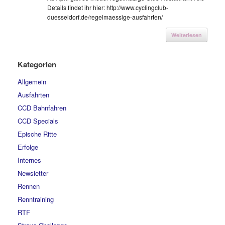
Details findet ihr hier: http://www.cyclingclub-
duesseldorf.de/regelmaessige-ausfahrten/
Weiterlesen
Kategorien
Allgemein
Ausfahrten
CCD Bahnfahren
CCD Specials
Epische Ritte
Erfolge
Internes
Newsletter
Rennen
Renntraining
RTF