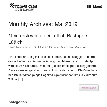
Menü
Monthly Archives:
Mai 2019
Mein erstes mal bei Lüttich Bastogne
Lüttich
Veröffentlicht am
9. Mai 2019
von
Matthias Menzel
“The important thing in Life is not triumph, but the struggle…” pierre-
de-coubertin Das Ziel wurde Anfang des Jahres gesetzt: Ende April
wird die 266 km Strecke von LBL (Lüttich-Bastogne-Lüttich) gefahren!
Dass es anstrengend wird, war schon da klar, aber … Die Grundlage
hab ich im Winter gelegt. Regelmäßige Ausfahrten um die 70km zum
Teil bei […]
Weiterlesen
Kategorien