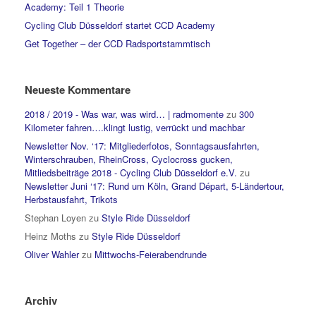
Academy: Teil 1 Theorie
Cycling Club Düsseldorf startet CCD Academy
Get Together – der CCD Radsportstammtisch
Neueste Kommentare
2018 / 2019 - Was war, was wird… | radmomente
zu
300
Kilometer fahren….klingt lustig, verrückt und machbar
Newsletter Nov. ‘17: Mitgliederfotos, Sonntagsausfahrten,
Winterschrauben, RheinCross, Cyclocross gucken,
Mitliedsbeiträge 2018 - Cycling Club Düsseldorf e.V.
zu
Newsletter Juni ‘17: Rund um Köln, Grand Départ, 5-Ländertour,
Herbstausfahrt, Trikots
Stephan Loyen
zu
Style Ride Düsseldorf
Heinz Moths
zu
Style Ride Düsseldorf
Oliver Wahler
zu
Mittwochs-Feierabendrunde
Archiv