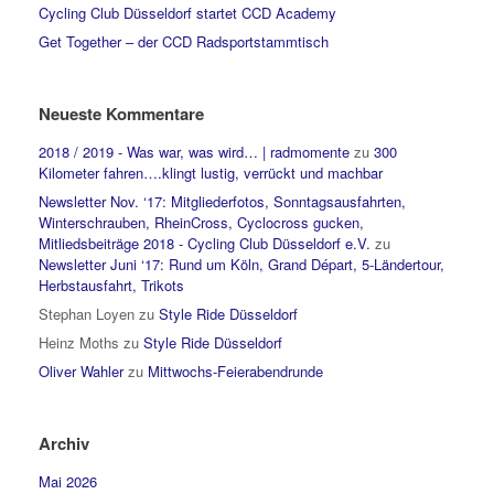
Cycling Club Düsseldorf startet CCD Academy
Get Together – der CCD Radsportstammtisch
Neueste Kommentare
2018 / 2019 - Was war, was wird… | radmomente
zu
300
Kilometer fahren….klingt lustig, verrückt und machbar
Newsletter Nov. ‘17: Mitgliederfotos, Sonntagsausfahrten,
Winterschrauben, RheinCross, Cyclocross gucken,
Mitliedsbeiträge 2018 - Cycling Club Düsseldorf e.V.
zu
Newsletter Juni ‘17: Rund um Köln, Grand Départ, 5-Ländertour,
Herbstausfahrt, Trikots
Stephan Loyen
zu
Style Ride Düsseldorf
Heinz Moths
zu
Style Ride Düsseldorf
Oliver Wahler
zu
Mittwochs-Feierabendrunde
Archiv
Mai 2026