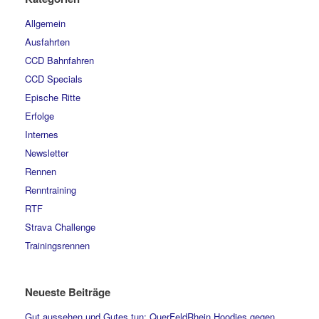
Allgemein
Ausfahrten
CCD Bahnfahren
CCD Specials
Epische Ritte
Erfolge
Internes
Newsletter
Rennen
Renntraining
RTF
Strava Challenge
Trainingsrennen
Neueste Beiträge
Gut aussehen und Gutes tun: QuerFeldRhein Hoodies gegen