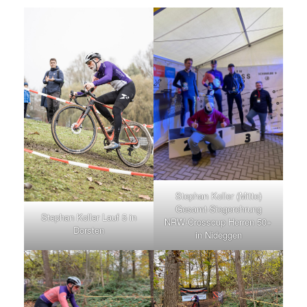
Stephan Koller (Mitte)
Gesamt-Siegerehrung
Stephan Koller Lauf 5 in
NRW-Crosscup Herren 50+
Dorsten
in Nideggen