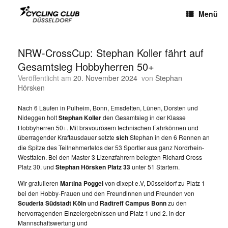
Menü
NRW-CrossCup: Stephan Koller fährt auf
Gesamtsieg Hobbyherren 50+
Veröffentlicht am
20. November 2024
von
Stephan
Hörsken
Nach 6 Läufen in Pulheim, Bonn, Emsdetten, Lünen, Dorsten und
Nideggen holt
Stephan Koller
den Gesamtsieg in der Klasse
Hobbyherren 50+. Mit bravourösem technischen Fahrkönnen und
überragender Kraftausdauer setzte
sich
Stephan in den 6 Rennen an
die Spitze des Teilnehmerfelds der 53 Sportler aus ganz Nordrhein-
Westfalen. Bei den Master 3 Lizenzfahrern belegten Richard Cross
Platz 30. und
Stephan Hörsken Platz 33
unter 51 Startern.
Wir gratulieren
Martina Poggel
von dixept e.V, Düsseldorf zu Platz 1
bei den Hobby-Frauen und den Freundinnen und Freunden von
Scuderia Südstadt Köln
und
Radtreff Campus Bonn
zu den
hervorragenden Einzelergebnissen und Platz 1 und 2. in der
Mannschaftswertung und