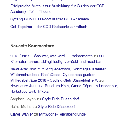
Erfolgreiche Auftakt zur Ausbildung für Guides der CCD
Academy: Teil 1 Theorie
Cycling Club Düsseldorf startet CCD Academy
Get Together – der CCD Radsportstammtisch
Neueste Kommentare
2018 / 2019 - Was war, was wird… | radmomente
zu
300
Kilometer fahren….klingt lustig, verrückt und machbar
Newsletter Nov. ‘17: Mitgliederfotos, Sonntagsausfahrten,
Winterschrauben, RheinCross, Cyclocross gucken,
Mitliedsbeiträge 2018 - Cycling Club Düsseldorf e.V.
zu
Newsletter Juni ‘17: Rund um Köln, Grand Départ, 5-Ländertour,
Herbstausfahrt, Trikots
Stephan Loyen
zu
Style Ride Düsseldorf
Heinz Moths
zu
Style Ride Düsseldorf
Oliver Wahler
zu
Mittwochs-Feierabendrunde