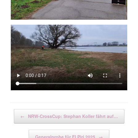
Beitragsnavigation
←
NRW-CrossCup: Stephan Koller fährt auf…
Generalprobe für El Piri 2025
→