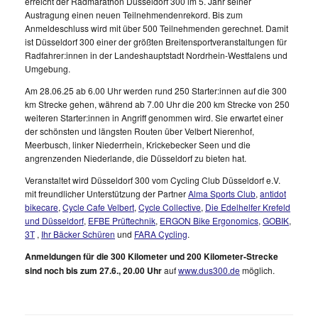
erreicht der Radmarathon Düsseldorf 300 im 5. Jahr seiner
Austragung einen neuen Teilnehmendenrekord. Bis zum
Anmeldeschluss wird mit über 500 Teilnehmenden gerechnet. Damit
ist Düsseldorf 300 einer der größten Breitensportveranstaltungen für
Radfahrer:innen in der Landeshauptstadt Nordrhein-Westfalens und
Umgebung.
Am 28.06.25 ab 6.00 Uhr werden rund 250 Starter:innen auf die 300
km Strecke gehen, während ab 7.00 Uhr die 200 km Strecke von 250
weiteren Starter:innen in Angriff genommen wird. Sie erwartet einer
der schönsten und längsten Routen über Velbert Nierenhof,
Meerbusch, linker Niederrhein, Krickebecker Seen und die
angrenzenden Niederlande, die Düsseldorf zu bieten hat.
Veranstaltet wird Düsseldorf 300 vom Cycling Club Düsseldorf e.V.
mit freundlicher Unterstützung der Partner
Alma Sports Club
,
antidot
bikecare
,
Cycle Cafe Velbert
,
Cycle Collective
,
Die Edelhelfer Krefeld
und Düsseldorf
,
EFBE Prüftechnik
,
ERGON Bike Ergonomics
,
GOBIK
,
3T
,
I
hr Bäcker Schüren
und
FARA Cycling
.
Anmeldungen für die 300 Kilometer und 200 Kilometer-Strecke
sind noch bis zum 27.6., 20.00 Uhr
auf
www.dus300.de
möglich.